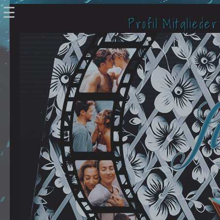
☰
Profil
Mitglieder
Verbundene Accounts