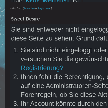
Die
ist
NEUE WHITELIST
und
FSK18-RATING
erschienen! Bitte meldet
Hallo, Gast! (
Anmelden
—
Registrieren
)
bespielen das
JAHR
euch dort, wenn ihr mit
Sweet Desire
im wunderschönen
2020
euren Charakteren
Sie sind entweder nicht eingelogg
Sydney, Australien.
bleiben möchtet. Es
diese Seite zu sehen. Grund dafü
Dem Land, wo alles
wurden PNs an die
versucht euch zu
Hauptaccounts
Sie sind nicht eingeloggt oder
fressen. Alles? Mhmm...
versendet.
versuchen Sie die gewünschte
findet es heraus. Oder
Registrierung?
habt ihr Schiss?
Ihnen fehlt die Berechtigung,
Jedenfalls seht ihr nicht
auf eine Administratoren-Sei
so aus. Zeigt uns, das
Forenregeln, ob Sie diese Akt
wir uns da nicht geirrt
Ihr Account könnte durch den 
haben. Schaut euch in