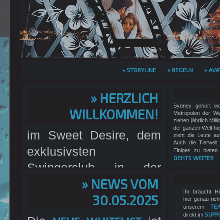
» STORYLINE
» REGELN
» AVA
» HERZLICH
Sydney gehört wo
WILLKOMMEN!
Metropolen der We
ziehen jährlich Mill
der ganzen Welt hi
im Sweet Desire, dem
zieht die Leute a
Auch die Tierwelt
exklusivsten
Einiges zu bieten.
GEHTS WEITER
Swingerclub in der
» NEWS VOM
südlichen Hemisphäre.
Ihr braucht Hi
30.05.2025
Wir sind ein
REALLIFE-
hier genau rich
TE
unserem
mit einem
SUPP
direkt im
EROTIK-RPG