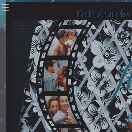
☰
Profil
Mitglieder
Verbundene Accounts