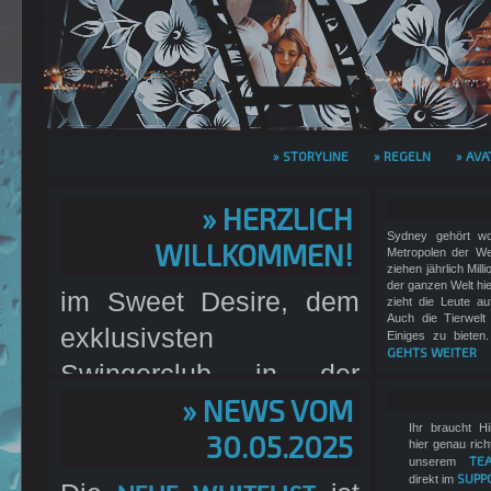
» STORYLINE
» REGELN
» AVA
» HERZLICH
Sydney gehört wo
WILLKOMMEN!
Metropolen der We
ziehen jährlich Mill
der ganzen Welt hi
im Sweet Desire, dem
zieht die Leute a
Auch die Tierwelt
exklusivsten
Einiges zu bieten.
GEHTS WEITER
Swingerclub in der
» NEWS VOM
südlichen Hemisphäre.
Ihr braucht Hi
30.05.2025
Wir sind ein
REALLIFE-
hier genau rich
TE
unserem
mit einem
SUPP
direkt im
EROTIK-RPG