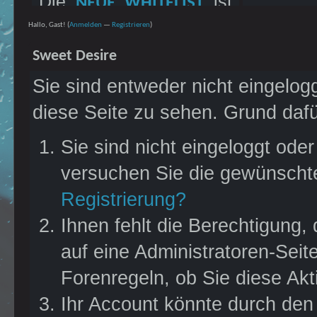
Die
ist
NEUE WHITELIST
und
FSK18-RATING
erschienen! Bitte meldet
Hallo, Gast! (
Anmelden
—
Registrieren
)
bespielen das
JAHR
euch dort, wenn ihr mit
Sweet Desire
im wunderschönen
2020
euren Charakteren
Sie sind entweder nicht eingelogg
Sydney, Australien.
bleiben möchtet. Es
diese Seite zu sehen. Grund dafü
Dem Land, wo alles
wurden PNs an die
versucht euch zu
Hauptaccounts
Sie sind nicht eingeloggt oder
fressen. Alles? Mhmm...
versendet.
versuchen Sie die gewünschte
findet es heraus. Oder
Registrierung?
habt ihr Schiss?
Ihnen fehlt die Berechtigung,
Jedenfalls seht ihr nicht
auf eine Administratoren-Sei
so aus. Zeigt uns, das
Forenregeln, ob Sie diese Akt
wir uns da nicht geirrt
Ihr Account könnte durch den 
haben. Schaut euch in