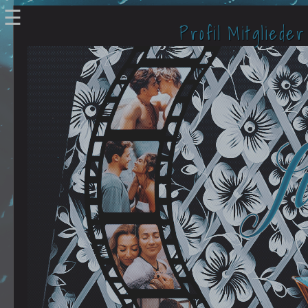
☰
Profil
Mitglieder
Verbundene Accounts