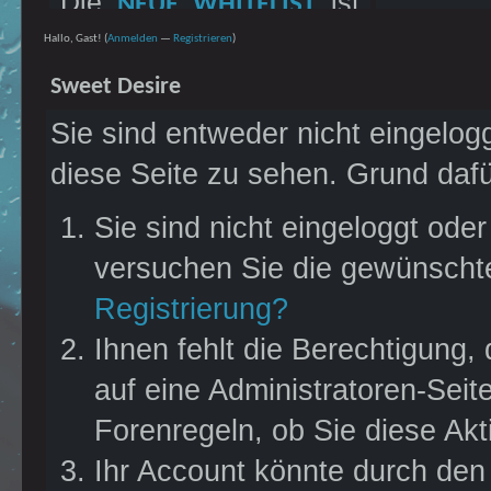
Die
ist
NEUE WHITELIST
und
FSK18-RATING
erschienen! Bitte meldet
Hallo, Gast! (
Anmelden
—
Registrieren
)
bespielen das
JAHR
euch dort, wenn ihr mit
Sweet Desire
im wunderschönen
2020
euren Charakteren
Sie sind entweder nicht eingelogg
Sydney, Australien.
bleiben möchtet. Es
diese Seite zu sehen. Grund dafü
Dem Land, wo alles
wurden PNs an die
versucht euch zu
Hauptaccounts
Sie sind nicht eingeloggt oder
fressen. Alles? Mhmm...
versendet.
versuchen Sie die gewünschte
findet es heraus. Oder
Registrierung?
habt ihr Schiss?
Ihnen fehlt die Berechtigung,
Jedenfalls seht ihr nicht
auf eine Administratoren-Sei
so aus. Zeigt uns, das
Forenregeln, ob Sie diese Akt
wir uns da nicht geirrt
Ihr Account könnte durch den 
haben. Schaut euch in