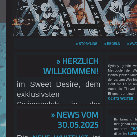
» STORYLINE
» REGELN
» AVA
» HERZLICH
Sydney gehört wo
WILLKOMMEN!
Metropolen der We
ziehen jährlich Mill
der ganzen Welt hi
im Sweet Desire, dem
zieht die Leute a
Auch die Tierwelt
exklusivsten
Einiges zu bieten.
GEHTS WEITER
Swingerclub in der
» NEWS VOM
südlichen Hemisphäre.
Ihr braucht Hi
30.05.2025
Wir sind ein
REALLIFE-
hier genau rich
TE
unserem
mit einem
SUPP
direkt im
EROTIK-RPG